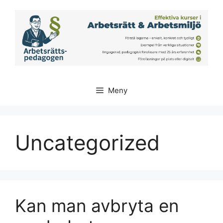
Hoppa
till
innehåll
Meny
Uncategorized
Kan man avbryta en